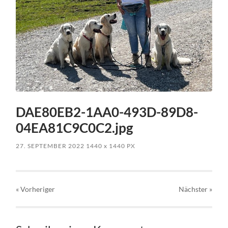
DAE80EB2-1AA0-493D-89D8-
04EA81C9C0C2.jpg
27. SEPTEMBER 2022
1440
x
1440 PX
« Vorheriger
Nächster
»