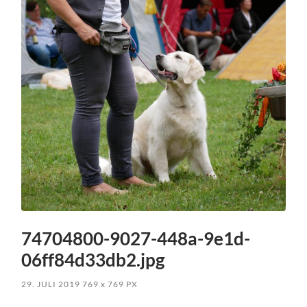
74704800-9027-448a-9e1d-
06ff84d33db2.jpg
29. JULI 2019
769
x
769 PX