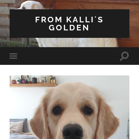
FROM KALLI´S
GOLDEN
Suchfe
Mobile-
ein-/a
Menü
ein-/ausblenden