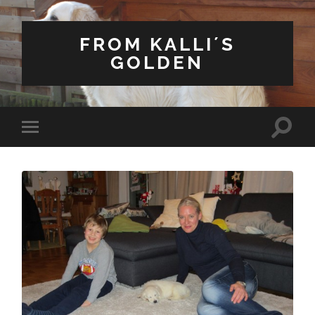
FROM KALLI´S
GOLDEN
Suchfe
Mobile-
ein-/a
Menü
ein-/ausblenden