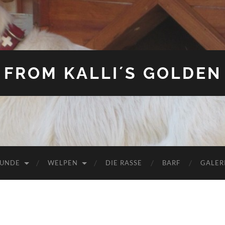
FROM KALLI´S GOLDEN
HUNDE
WELPEN
DIE RASSE
BARF
GALER