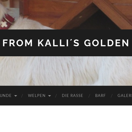
FROM KALLI´S GOLDEN
HUNDE
WELPEN
DIE RASSE
BARF
GALER