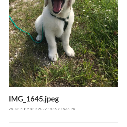
IMG_1645.jpeg
25. SEPTEMBER 2022
1536
x
1536 PX