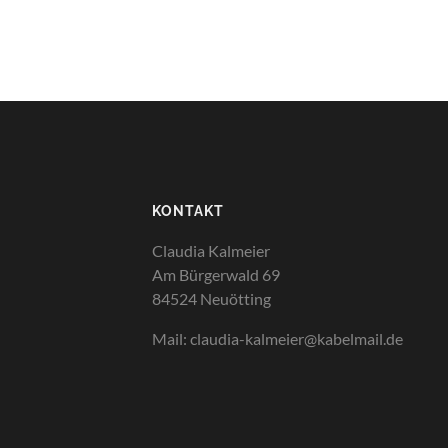
KONTAKT
Claudia Kalmeier
Am Bürgerwald 69
84524 Neuötting
Mail: claudia-kalmeier@kabelmail.de