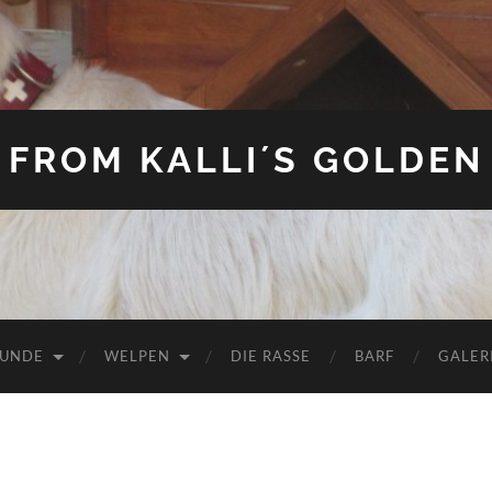
FROM KALLI´S GOLDEN
HUNDE
WELPEN
DIE RASSE
BARF
GALER