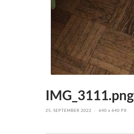
IMG_3111.png
25. SEPTEMBER 2022
/
640
x
640 PX