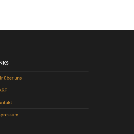
INKS
r über uns
ARF
ontakt
mpressum