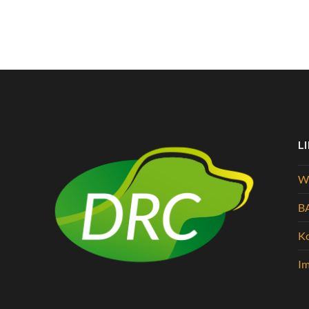
L
Wi
B
K
I